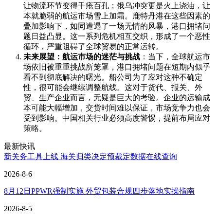
让物流环节变得千疮百孔；俄乌冲突更是火上浇油，让
本就脆弱的航运市场雪上加霜。鹿特丹港在这些因素的
叠加影响下，如同遭遇了一场无情的风暴，港口拥堵问
题日益凸显。这一系列危机相互交织，形成了一个恶性
循环，严重阻碍了全球贸易的正常运转。
未来展望：航运市场的迷茫与挑战
：当下，全球航运市
场依旧被重重挑战所笼罩，港口拥堵问题在短期内似乎
看不到彻底解决的曙光。船公司为了应对这种不确定
性，很可能会继续调整航线。这对于货代、报关、外
贸、生产企业而言，无疑是巨大的考验。企业的运输成
本可能大幅增加，交货时间难以保证，市场竞争力也会
受到影响。中国相关行业必须高度警惕，提前布局应对
策略。
最新快讯
新关务工具上线 海关归类决定预裁定数据在线查询
2026-8-6
8月12日PPWR强制实施 外贸包装合规四步落地实操指南
2026-8-5