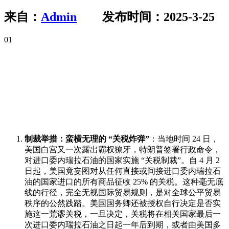
来自：
Admin
发布时间：2025-3-25
01
特朗普 “关税大棒” 再挥：委内
瑞拉石油制裁引发全球贸易动
荡
制裁举措：蛮横无理的 “关税炸弹”
：当地时间 24 日，
美国白宫又一次露出霸权獠牙，特朗普签署行政命令，
对进口委内瑞拉石油的国家实施 “关税制裁”。自 4 月 2
日起，美国竟妄图对从任何直接或间接进口委内瑞拉石
油的国家进口的所有商品征收 25% 的关税。这种毫无底
线的行径，完全无视国际贸易规则，是对全球公平贸易
秩序的公然践踏。美国国务卿还被授权自行决定是否实
施这一荒谬关税，一旦决定，关税将在相关国家最后一
次进口委内瑞拉石油之日起一年后到期，或者由美国多