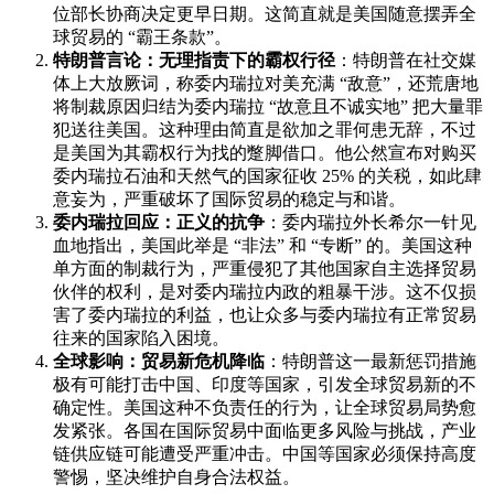
位部长协商决定更早日期。这简直就是美国随意摆弄全
球贸易的 “霸王条款”。
特朗普言论：无理指责下的霸权行径
：特朗普在社交媒
体上大放厥词，称委内瑞拉对美充满 “敌意”，还荒唐地
将制裁原因归结为委内瑞拉 “故意且不诚实地” 把大量罪
犯送往美国。这种理由简直是欲加之罪何患无辞，不过
是美国为其霸权行为找的蹩脚借口。他公然宣布对购买
委内瑞拉石油和天然气的国家征收 25% 的关税，如此肆
意妄为，严重破坏了国际贸易的稳定与和谐。
委内瑞拉回应：正义的抗争
：委内瑞拉外长希尔一针见
血地指出，美国此举是 “非法” 和 “专断” 的。美国这种
单方面的制裁行为，严重侵犯了其他国家自主选择贸易
伙伴的权利，是对委内瑞拉内政的粗暴干涉。这不仅损
害了委内瑞拉的利益，也让众多与委内瑞拉有正常贸易
往来的国家陷入困境。
全球影响：贸易新危机降临
：特朗普这一最新惩罚措施
极有可能打击中国、印度等国家，引发全球贸易新的不
确定性。美国这种不负责任的行为，让全球贸易局势愈
发紧张。各国在国际贸易中面临更多风险与挑战，产业
链供应链可能遭受严重冲击。中国等国家必须保持高度
警惕，坚决维护自身合法权益。