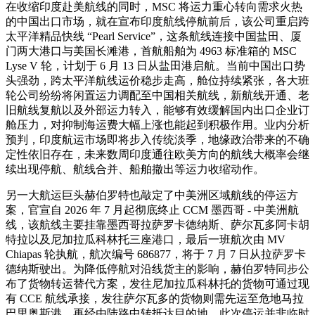
在收缩印度赴美航线的同时，MSC 将运力重心转向需求火热
的中国出口市场，就在宣布印度航线停航前后，该公司重启跨
太平洋精品快线 “Pearl Service”，这条航线连接中国盐田、厦
门两大港口与美国长滩港，首航船舶为 4963 标准箱的 MSC
Lyse V 轮，计划于 6 月 13 日从盐田港启航。当前中国出口势
头强劲，跨太平洋航线运价稳步走高，舱位持续紧张，各大班
轮公司纷纷将闲置运力调配至中国相关航线，新航线开通、老
旧航线复航以及外部运力转入，能够有效缓解国内出口企业订
舱压力，对抑制海运费大幅上涨也能起到积极作用。业内分析
预判，印度航运市场即将步入传统淡季，地缘政治带来的不确
定性依旧存在，未来数周印度通往欧美方向的航线大概率会继
续出现停航、航线合并、船舶撤出等运力收缩动作。
另一大航运巨头赫伯罗特也敲定了中美洲区域航线的停运方
案，官宣自 2026 年 7 月起彻底终止 CCM 墨西哥 - 中美洲航
线，该航线主要挂靠墨西哥拉萨罗卡德纳斯、萨尔瓦多阿卡胡
特拉以及尼加拉瓜科林托三座港口，最后一班航次由 MV
Chiapas 轮执航，航次编号 686877，将于 7 月 7 日从拉萨罗卡
德纳斯驶出。为降低停航对沿线货主的影响，赫伯罗特同步公
布了货物转运替代方案，发往尼加拉瓜科林托的货物可通过现
有 CCE 航线承接，发往萨尔瓦多的货物则需先运至危地马拉
巴里奥斯港，再经由陆路中转抵达目的地。此次停运并非临时