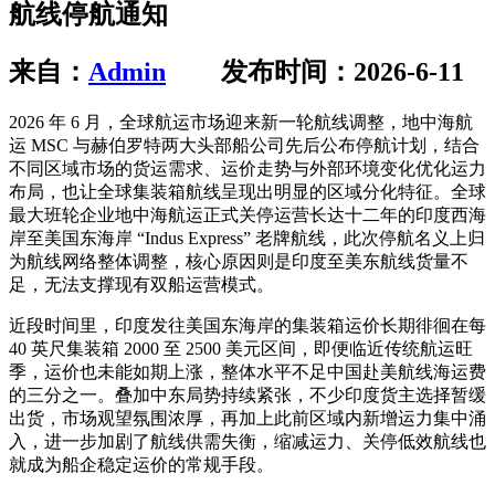
航线停航通知
来自：
Admin
发布时间：2026-6-11
2026 年 6 月，全球航运市场迎来新一轮航线调整，地中海航
运 MSC 与赫伯罗特两大头部船公司先后公布停航计划，结合
不同区域市场的货运需求、运价走势与外部环境变化优化运力
布局，也让全球集装箱航线呈现出明显的区域分化特征。全球
最大班轮企业地中海航运正式关停运营长达十二年的印度西海
岸至美国东海岸 “Indus Express” 老牌航线，此次停航名义上归
为航线网络整体调整，核心原因则是印度至美东航线货量不
足，无法支撑现有双船运营模式。
近段时间里，印度发往美国东海岸的集装箱运价长期徘徊在每
40 英尺集装箱 2000 至 2500 美元区间，即便临近传统航运旺
季，运价也未能如期上涨，整体水平不足中国赴美航线海运费
的三分之一。叠加中东局势持续紧张，不少印度货主选择暂缓
出货，市场观望氛围浓厚，再加上此前区域内新增运力集中涌
入，进一步加剧了航线供需失衡，缩减运力、关停低效航线也
就成为船企稳定运价的常规手段。