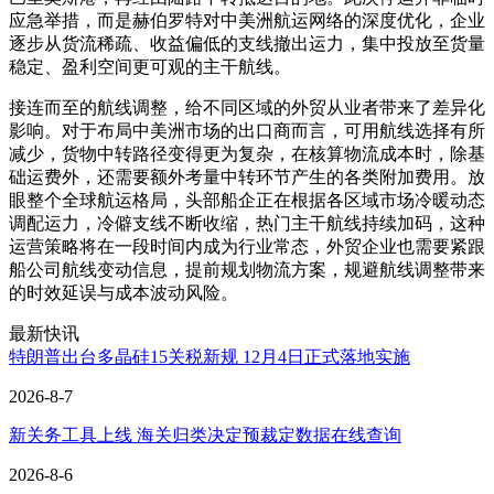
应急举措，而是赫伯罗特对中美洲航运网络的深度优化，企业
逐步从货流稀疏、收益偏低的支线撤出运力，集中投放至货量
稳定、盈利空间更可观的主干航线。
接连而至的航线调整，给不同区域的外贸从业者带来了差异化
影响。对于布局中美洲市场的出口商而言，可用航线选择有所
减少，货物中转路径变得更为复杂，在核算物流成本时，除基
础运费外，还需要额外考量中转环节产生的各类附加费用。放
眼整个全球航运格局，头部船企正在根据各区域市场冷暖动态
调配运力，冷僻支线不断收缩，热门主干航线持续加码，这种
运营策略将在一段时间内成为行业常态，外贸企业也需要紧跟
船公司航线变动信息，提前规划物流方案，规避航线调整带来
的时效延误与成本波动风险。
最新快讯
特朗普出台多晶硅15关税新规 12月4日正式落地实施
2026-8-7
新关务工具上线 海关归类决定预裁定数据在线查询
2026-8-6