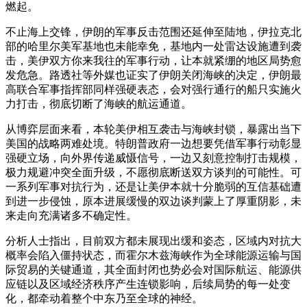
燃起。
不止海上交锋，伊朗的军事反击范围还延伸至陆地，伊拉克北
部的哈里尔美军基地也未能幸免，基地内一处雷达设施遭到袭
击，美伊双方你来我往的军事行动，让本就紧绷的地区局势愈
发危急。路透社等外媒也证实了伊朗关闭海峡的决定，伊朗最
高联合军事指挥部同样强硬表态，会对强行通行的船只实施火
力打击，彻底切断了海峡的航运通道
。
从博弈层面来看，本轮美伊相互袭击与海峡封锁，暴露出当下
美国的战略两难处境。特朗普政府一边想要凭借军事行动彰显
强硬立场，向外界传递威慑信号，一边又刻意控制打击规模，
极力规避冲突全面升级，不愿彻底断送双方谈判的可能性。可
一系列军事对抗行为，还是让美伊本就十分脆弱的互信基础遭
到进一步侵蚀，原本进展缓慢的双边谈判蒙上了厚重阴影，未
来走向充满诸多不确定性。
分析人士指出，目前双方都未展现出缓和姿态，区域内对抗大
概率会陷入僵持状态，而霍尔木兹海峡作为全球能源运输与国
际贸易的关键通道，其全面封闭也势必会对国际航运、能源供
应链以及区域经济秩序产生连锁影响，后续局势的每一处变
化，都牵动着整个中东乃至全球的神经。