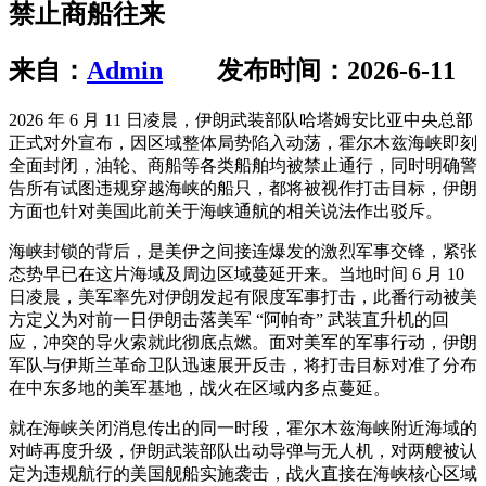
禁止商船往来
来自：
Admin
发布时间：2026-6-11
2026 年 6 月 11 日凌晨，伊朗武装部队哈塔姆安比亚中央总部
正式对外宣布，因区域整体局势陷入动荡，霍尔木兹海峡即刻
全面封闭，油轮、商船等各类船舶均被禁止通行，同时明确警
告所有试图违规穿越海峡的船只，都将被视作打击目标，伊朗
方面也针对美国此前关于海峡通航的相关说法作出驳斥
。
海峡封锁的背后，是美伊之间接连爆发的激烈军事交锋，紧张
态势早已在这片海域及周边区域蔓延开来。当地时间 6 月 10
日凌晨，美军率先对伊朗发起有限度军事打击，此番行动被美
方定义为对前一日伊朗击落美军 “阿帕奇” 武装直升机的回
应，冲突的导火索就此彻底点燃。面对美军的军事行动，伊朗
军队与伊斯兰革命卫队迅速展开反击，将打击目标对准了分布
在中东多地的美军基地，战火在区域内多点蔓延。
就在海峡关闭消息传出的同一时段，霍尔木兹海峡附近海域的
对峙再度升级，伊朗武装部队出动导弹与无人机，对两艘被认
定为违规航行的美国舰船实施袭击，战火直接在海峡核心区域