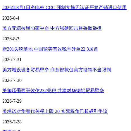
2026年8月1日充电桩 CCC 强制实施无认证严禁产销进口使用
2026-8-4
美方无端拉黑43家中企 中方强硬回击将采取举措
2026-8-3
新301关税落地 中国输美有效税率升至22.3居首
2026-7-31
美方增设设备贸易壁垒 商务部敦促美方撤销不当限制
2026-7-30
美施压墨西哥效仿232关税 共建对华钢铝贸易壁垒
2026-7-29
美承诺对华替代关税上限 20 实际税负已超标引争议
2026-7-28