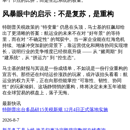
单个节点的比拼，而是生态系统的较量。
风暴眼中的启示：不是复苏，是重构
特朗普关税政策的 "特变量" 仍悬在头顶，马士基的狂飙却给
出了更清晰的答案：航运业的未来不在对 "好年景" 的等待
里，而在对 "不确定性" 的驾驭中。当一家企业能在红海危机
持续、地缘冲突加剧的背景下，靠运营优化和网络协同实现增
长，说明行业的竞争维度已经彻底升级 —— 从 "赌周期" 到
"建系统"，从 "拼运力" 到 "控生态"。
马士基的财报与其说是一份成绩单，不如说是一份行业重构的
宣言书。那些还在纠结运价涨跌的玩家，或许该抬头看看：航
运业的权力天平，正在向那些能掌控 "可靠性、韧性、协同
性" 的玩家倾斜。这场静悄悄的重构，终将决定未来五年谁能
在全球贸易的棋盘上，落子无悔。
最新快讯
特朗普出台多晶硅15关税新规 12月4日正式落地实施
2026-8-7