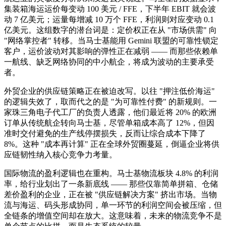
集装箱海运运价每变动 100 美元 / FFE，下半年 EBIT 就会波
动 7 亿美元；运量每增减 10 万个 FFE，利润则对应变动 0.1
亿美元。这组数字的潜台词是：定价权正在从 "市场供需" 向
"网络掌控者" 转移。当马士基能用 Gemini 联盟的可靠性锁定
客户，运价波动对其影响的弹性正在减弱 —— 而那些依赖单
一航线、缺乏网络协同的中小航企，将成为波动的主要承受
者。
外贸企业的供应链策略正在被迫改写。以往 "押注低价海运"
的逻辑失效了，取而代之的是 "为可靠性付费" 的新规则。一
家珠三角电子代工厂的负责人透露，他们最近将 20% 的欧洲
订单从传统航企转向马士基，尽管单箱成本高了 12%，但因
准时交付避免的生产线停摆损失，反而让综合成本下降了
8%。这种 "成本再计算" 正在全球外贸圈蔓延，倒逼企业将供
应链韧性纳入核心竞争力考量。
国际物流的盈利逻辑也在重构。马士基物流板块 4.8% 的利润
率，给行业划出了一条新底线 —— 那些仅靠简单拼箱、仓储
差价盈利的企业，正在被 "供应链解决方案" 挤出市场。当物
流与海运、码头形成协同，单一环节的利润空间会被压缩，但
全链条的增值空间却在放大。这意味着，未来的物流竞争不是