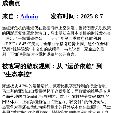
成焦点
来自：
Admin
发布时间：2025-8-7
当红海危机的硝烟仍在曼德海峡上空弥漫，当特朗普关税政策
的阴影反复笼罩北美港口，马士基却在哥本哈根的财报发布会
上甩出了一颗重磅炸弹 ——2025 年第二季度息税前利润
（EBIT）8.45 亿美元，全年业绩指引逆势上调。这个在全球
贸易 "惊涛骇浪" 中交出的成绩单，与其说是一家企业的胜
利，不如说是航运业重构逻辑的公开宣言。
被改写的游戏规则：从 "运价依赖" 到
"生态掌控"
海运板块 4.2% 的运量增长，藏着比数字更锋利的行业信号。
马士基的亚洲出口货量撑起了这份增长，而背后的推手是 6 月
全面落地的 "Gemini 合作联盟"。首月可靠性得分突破 90% 的
网络体系，正在颠覆航运业 "重运力、轻交付" 的传统玩法。
当竞争对手还在为红海绕行带来的额外成本焦头烂额时，马士
基用 "准时率" 这个硬指标，悄悄将客户的供应链绑定在了自