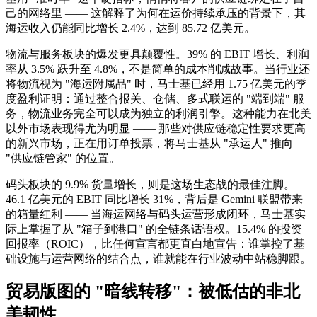
己的网络里 —— 这解释了为何在运价持续承压的背景下，其
海运收入仍能同比增长 2.4%，达到 85.72 亿美元。
物流与服务板块的爆发更具颠覆性。39% 的 EBIT 增长、利润
率从 3.5% 跃升至 4.8%，不是简单的成本削减故事。当行业还
将物流视为 "海运附属品" 时，马士基已经用 1.75 亿美元的季
度盈利证明：通过整合报关、仓储、多式联运的 "端到端" 服
务，物流业务完全可以成为独立的利润引擎。这种能力在北美
以外市场表现得尤为明显 —— 那些对供应链稳定性要求更高
的新兴市场，正在用订单投票，将马士基从 "承运人" 推向
"供应链管家" 的位置。
码头板块的 9.9% 货量增长，则是这场生态战的最佳注脚。
46.1 亿美元的 EBIT 同比增长 31%，背后是 Gemini 联盟带来
的箱量红利 —— 当海运网络与码头运营形成闭环，马士基实
际上掌握了从 "箱子到港口" 的全链条话语权。15.4% 的投资
回报率（ROIC），比任何宣言都更直白地宣告：谁掌控了基
础设施与运营网络的结合点，谁就能在行业波动中站稳脚跟。
贸易版图的 "暗线转移"：被低估的非北
美韧性