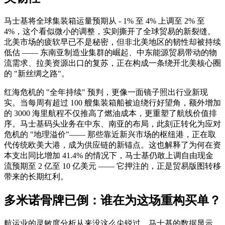
马士基将全球集装箱运量预期从 - 1% 至 4% 上调至 2% 至
4%，这个看似微小的调整，实则撕开了全球贸易的新裂缝。
北美市场的疲软早已不是秘密，但非北美地区的韧性却被持续
低估 —— 东南亚制造业集群的崛起、中东能源贸易带动的物
流需求、拉美资源出口的复苏，正在构成一条绕开北美核心圈
的 "新丝绸之路"。
红海危机的 "全年持续" 预判，更像一面镜子照出行业新现
实。当每周有超过 100 艘集装箱船被迫绕行好望角，额外增加
的 3000 海里航程不仅推高了燃油成本，更重塑了航线价值排
序。马士基码头业务在中东、南亚的布局，此刻正转化为应对
危机的 "地理溢价"—— 那些靠近新兴市场的枢纽港，正在取
代传统欧美大港，成为供应链的新锚点。这也解释了为何在资
本支出同比增加 41.4% 的情况下，马士基仍敢上调自由现金
流预期至 2 亿至 10 亿美元 —— 它押注的，正是贸易版图转移
带来的长期红利。
多米诺骨牌已倒：谁在为这场重构买单？
航运业的灵敏度分析从来没这么尖锐过。马士基的数据显示，