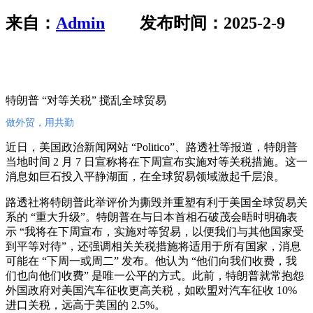
来自：
Admin
发布时间：2025-2-9
01
特朗普 “对等关税” 搅乱全球贸易
做外贸，用共勤
近日，美国政治新闻网站 “Politico”、路透社等报道，特朗普
当地时间 2 月 7 日宣称将在下周宣布实施对等关税措施。这一
消息如巨石投入平静湖面，在全球贸易领域激起千层浪。
路透社将特朗普此举评价为撕毁并重塑有利于美国全球贸易关
系的 “重大升级”。特朗普在与日本首相石破茂会晤时明确表
示 “我将在下周宣布，实施对等贸易，以便我们与其他国家受
到平等对待”，还强调相关关税措施将适用于所有国家，消息
可能在 “下周一或周二” 发布。他认为 “他们向我们收费，我
们也向他们收费” 是唯一公平的方式。此前，特朗普就常抱怨
外国政府对美国汽车征收更高关税，如欧盟对汽车征收 10%
进口关税，远高于美国的 2.5%。