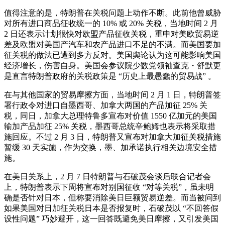
值得注意的是，特朗普在关税问题上动作不断。此前他曾威胁
对所有进口商品征收统一的 10% 或 20% 关税，当地时间 2 月
2 日还表示计划很快对欧盟产品征收关税，重申对美欧贸易逆
差及欧盟对美国产汽车和农产品进口不足的不满。而美国要加
征关税的做法已遭到多方反对。美国舆论认为这可能影响美国
经济增长，伤害自身。美国会参议院少数党领袖查克・舒默更
是直言特朗普政府的关税政策是 “历史上最愚蠢的贸易战” 。
在与其他国家的贸易摩擦方面，当地时间 2 月 1 日，特朗普签
署行政令对进口自墨西哥、加拿大两国的产品加征 25% 关
税，同日，加拿大总理特鲁多宣布对价值 1550 亿加元的美国
输加产品加征 25% 关税，墨西哥总统辛鲍姆也表示将采取措
施回应。不过 2 月 3 日，特朗普又宣布对加拿大加征关税措施
暂缓 30 天实施，作为交换，墨、加承诺执行相关边境安全措
施。
在美日关系上，2 月 7 日特朗普与石破茂会谈后联合记者会
上，特朗普表示下周将宣布对别国征收 “对等关税”，虽未明
确是否针对日本，但称要消除美日巨额贸易逆差。而当被问到
如果美国对日加征关税日本是否报复时，石破茂以 “不回答假
设性问题” 巧妙避开，这一回答既避免美日摩擦，又引发美国