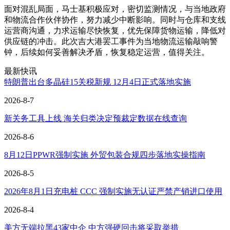
面对混乱局面，马士基积极应对，密切监测情况，与当地政府
和物流合作伙伴协作，努力减少中断影响。同时与仓库和支线
运营商沟通，力求运输尽快恢复，优先保障货物运输，降低对
供应链的冲击。此次吉大港罢工事件为当地物流运输敲响警
钟，后续如何妥善解决矛盾，恢复稳定运营，值得关注。
最新快讯
特朗普出台多晶硅15关税新规 12月4日正式落地实施
2026-8-7
新关务工具上线 海关归类决定预裁定数据在线查询
2026-8-6
8月12日PPWR强制实施 外贸包装合规四步落地实操指南
2026-8-5
2026年8月1日充电桩 CCC 强制实施无认证严禁产销进口使用
2026-8-4
美方无端拉黑43家中企 中方强硬回击将采取举措